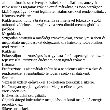
akkumulátorok, szerelvények, kábelek - kínálatában, amelyek
képviselik és forgalmazzák a vezető márkákat, és több országban
kizárólagos ügynökként legitim felhatalmazásokkal rendelkezünk. .
Környezetvédelem
Küldetésünk, hogy a tiszta energia segítségével fokozzuk a zöld
otthonok védelmét, hozzájárulva a szén-dioxid-mentes globális
jövőhöz.
Megoldások
Szigorúan betartjuk a minőségi szabványokat, személyre szabott és
megbízható megoldásokat dolgozunk ki a hatékony fotovoltaikus
rendszerekhez.
Küldetés
Fókuszáljon a biztonságos és nagy hatásfokú napenergia-rendszer
fejlesztésére, teremtsen értéket minden ügyfél számára.
Látomás
Professzionális alapmárkát épített ki a napelemes alkatrészekre és
rendszerekre, a fenntartható fejlődés vezető vállalataként.
Szellem
Vezessen üzletet erényekkel Tökéletesen törekszik a sikerre.
Hatékonyan nyerjen győzelmet Menjen előre helyes
cselekedetekkel.
Értékesítés utáni szolgáltatás
Cégünk átfogó kulcsrakész megoldásokat kínál megújuló energia
projektekhez.
Sikeres projektek