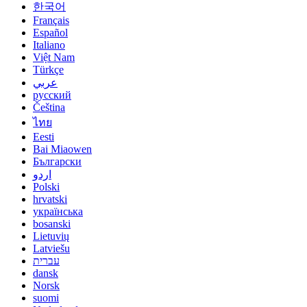
한국어
Français
Español
Italiano
Việt Nam
Türkçe
عربي
русский
Čeština
ไทย
Eesti
Bai Miaowen
Български
اردو
Polski
hrvatski
українська
bosanski
Lietuvių
Latviešu
עברית
dansk
Norsk
suomi