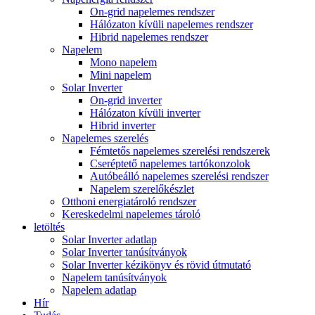
On-grid napelemes rendszer
Hálózaton kívüli napelemes rendszer
Hibrid napelemes rendszer
Napelem
Mono napelem
Mini napelem
Solar Inverter
On-grid inverter
Hálózaton kívüli inverter
Hibrid inverter
Napelemes szerelés
Fémtetős napelemes szerelési rendszerek
Cseréptető napelemes tartókonzolok
Autóbeálló napelemes szerelési rendszer
Napelem szerelőkészlet
Otthoni energiatároló rendszer
Kereskedelmi napelemes tároló
letöltés
Solar Inverter adatlap
Solar Inverter tanúsítványok
Solar Inverter kézikönyv és rövid útmutató
Napelem tanúsítványok
Napelem adatlap
Hír