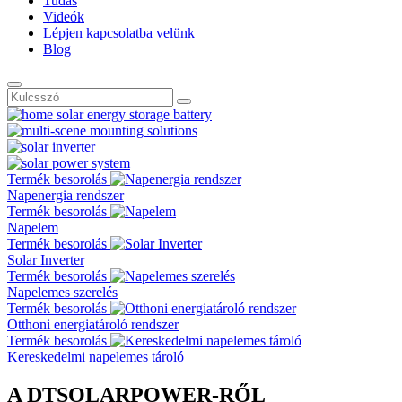
Tudás
Videók
Lépjen kapcsolatba velünk
Blog
Termék besorolás
Napenergia rendszer
Termék besorolás
Napelem
Termék besorolás
Solar Inverter
Termék besorolás
Napelemes szerelés
Termék besorolás
Otthoni energiatároló rendszer
Termék besorolás
Kereskedelmi napelemes tároló
A DTSOLARPOWER-RŐL