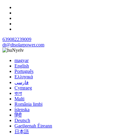
639082239009
dt@dtsolarpower.com
Nyelv
magyar
English
Português
Ελληνικά
فارسی
Cymraeg
বাংলা
Malti
România limbi
íslenska
हिंदी
Deutsch
Gaeilgenah Éireann
日本語