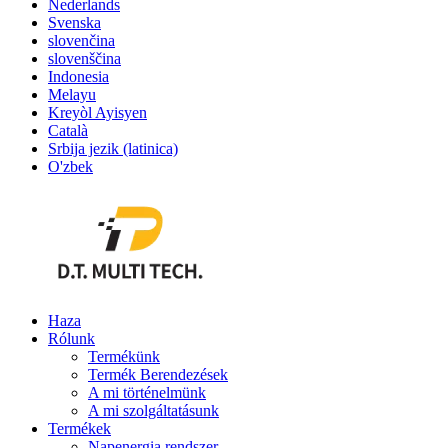
Nederlands
Svenska
slovenčina
slovenščina
Indonesia
Melayu
Kreyòl Ayisyen
Català
Srbija jezik (latinica)
O'zbek
Haza
Rólunk
Termékünk
Termék Berendezések
A mi történelmünk
A mi szolgáltatásunk
Termékek
Napenergia rendszer