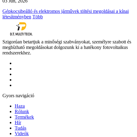
03 Jun, 2026
Gépkocsibeálló és elektromos járművek töltési megoldásai a kínai
létesítményben
Több
Szigorúan betartjuk a minőségi szabványokat, személyre szabott és
megbízható megoldásokat dolgozunk ki a hatékony fotovoltaikus
rendszerekhez.
Gyors navigáció
Haza
Rólunk
Termékek
Hír
Tudás
Videók