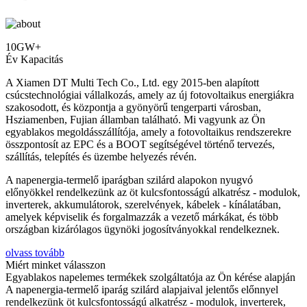
10GW+
Év Kapacitás
A Xiamen DT Multi Tech Co., Ltd. egy 2015-ben alapított
csúcstechnológiai vállalkozás, amely az új fotovoltaikus energiákra
szakosodott, és központja a gyönyörű tengerparti városban,
Hsziamenben, Fujian államban található. Mi vagyunk az Ön
egyablakos megoldásszállítója, amely a fotovoltaikus rendszerekre
összpontosít az EPC és a BOOT segítségével történő tervezés,
szállítás, telepítés és üzembe helyezés révén.
A napenergia-termelő iparágban szilárd alapokon nyugvó
előnyökkel rendelkezünk az öt kulcsfontosságú alkatrész - modulok,
inverterek, akkumulátorok, szerelvények, kábelek - kínálatában,
amelyek képviselik és forgalmazzák a vezető márkákat, és több
országban kizárólagos ügynöki jogosítványokkal rendelkeznek.
olvass tovább
Miért minket válasszon
Egyablakos napelemes termékek szolgáltatója az Ön kérése alapján
A napenergia-termelő iparág szilárd alapjaival jelentős előnnyel
rendelkezünk öt kulcsfontosságú alkatrész - modulok, inverterek,